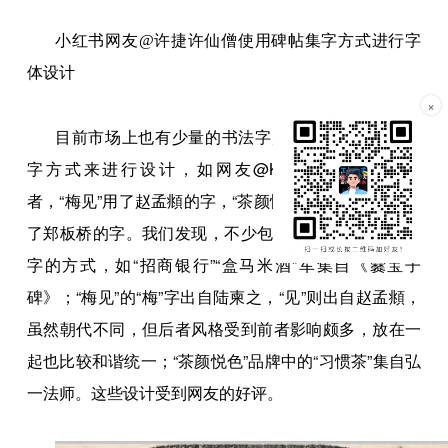
小红书网友@许捷许仙僧使用碑帖集字方式进行字
体设计
×
目前市场上也有少量的书法字库，从古人字体里集
字方式来进行设计，如网友@KillerWinston告诉记
者，“梅见”用了赵孟頫的字，“茶颜悦色”很多包装设计用
了郑板桥的字。我们发现，不少包装、招牌等使用了集
字的方式，如“招商银行”“盒马米酒”军集自《爨宝子
碑》；“梅见”的“梅”字出自陆柬之，“见”则出自赵孟頫，
虽然朝代不同，但后者风格受到前者影响颇多，放在一
起也比较和谐统一；“茶颜悦色”品牌中的“习惯茶”集自弘
一法师。这些设计受到网友的好评。