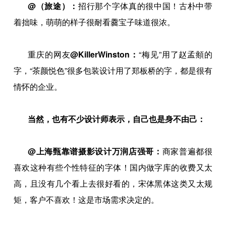
@（旅途）：
招行那个字体真的很中国！古朴中带
着拙味，萌萌的样子很耐看爨宝子味道很浓。
重庆的网友
@KillerWinston：
“梅见”用了赵孟頫的
字，“茶颜悦色”很多包装设计用了郑板桥的字，都是很有
情怀的企业。
当然，也有不少设计师表示，自己也是身不由己：
@上海甄靠谱摄影设计万润店强哥：
商家普遍都很
喜欢这种有些个性特征的字体！国内做字库的收费又太
高，且没有几个看上去很好看的，宋体黑体这类又太规
矩，客户不喜欢！这是市场需求决定的。